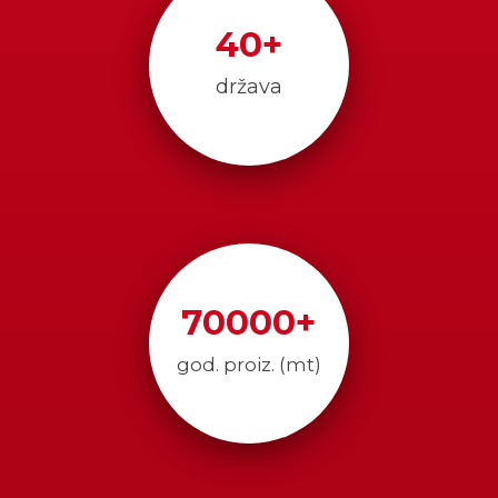
40
+
država
70000
+
god. proiz. (mt)