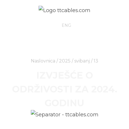
HRV
ENG
Naslovnica
/
2025
/
svibanj
/ 13
IZVJEŠĆE O
ODRŽIVOSTI ZA 2024.
GODINU