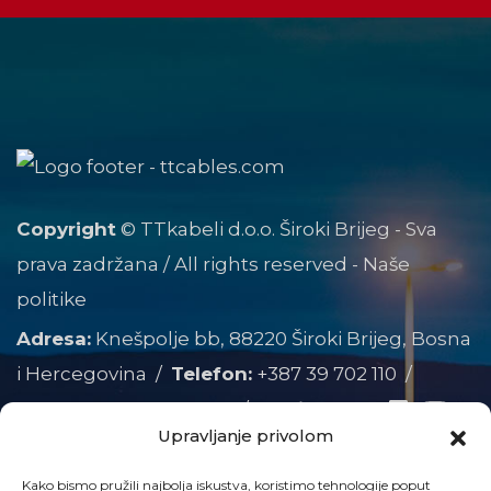
Copyright
© TTkabeli d.o.o. Široki Brijeg - Sva
prava zadržana / All rights reserved -
Naše
politike
Adresa:
Knešpolje bb, 88220 Široki Brijeg, Bosna
i Hercegovina /
Telefon:
+387 39 702 110
/
Telefax:
+387 39 702 111
/
Pratite nas:
Upravljanje privolom
Član
Kako bismo pružili najbolja iskustva, koristimo tehnologije poput