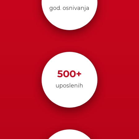
god. osnivanja
500
+
uposlenih