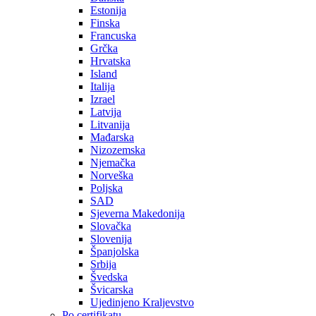
Estonija
Finska
Francuska
Grčka
Hrvatska
Island
Italija
Izrael
Latvija
Litvanija
Mađarska
Nizozemska
Njemačka
Norveška
Poljska
SAD
Sjeverna Makedonija
Slovačka
Slovenija
Španjolska
Srbija
Švedska
Švicarska
Ujedinjeno Kraljevstvo
Po certifikatu