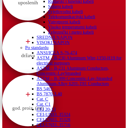
Rudarski i tunelski kabeli
uposlenih
Solarni kabeli
Svjetlovodni kabeli
Telekomunikacijski kabeli
Vatrotporni kabeli
Visoko temperaturni kabeli
Željeznički i metro kabeli
SREDNJI NAPON
+
VISOKI NAPON
Po standardu
ANSI/ICEA S-76-474
država
ASTM – B-230 Aluminum Wire,1350-H19 for
electrical purposes
ASTM – B-231 Aluminum Conductors,
Concentric-LayStranded
ASTM – B-399 Concentric-Lay-Stranded
Aluminum-Alloy 6201-T81 Conductors
BS 5467
+
BS 7870-3.40
Cat. C
Cat. C1
god. proiz. (mt)
CEI 20-13
CEI-UNEL 35324
CEI-UNEL 35328
CEI-UNEL 35716