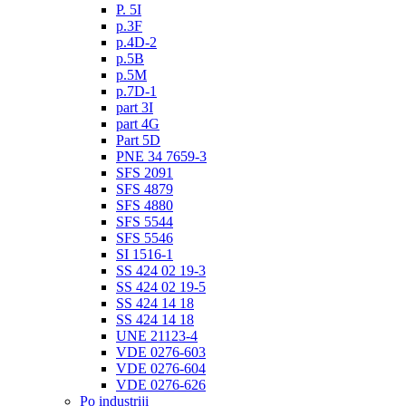
P. 5I
p.3F
p.4D-2
p.5B
p.5M
p.7D-1
part 3I
part 4G
Part 5D
PNE 34 7659-3
SFS 2091
SFS 4879
SFS 4880
SFS 5544
SFS 5546
SI 1516-1
SS 424 02 19-3
SS 424 02 19-5
SS 424 14 18
SS 424 14 18
UNE 21123-4
VDE 0276-603
VDE 0276-604
VDE 0276-626
Po industriji