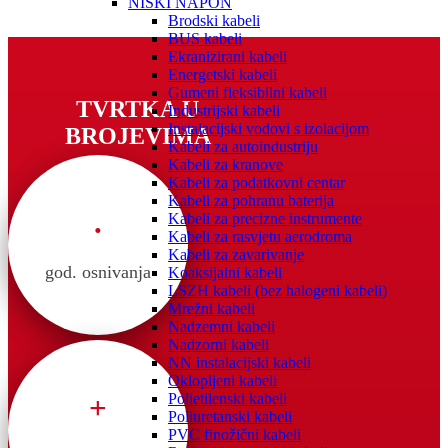
NISKI NAPON
Brodski kabeli
BUS kabeli
Ekranizirani kabeli
Energetski kabeli
Gumeni fleksibilni kabeli
TVRTKA U
Industrijski kabeli
Instalacijski vodovi s izolacijom
BROJEVIMA
Kabeli za autoindustriju
Kabeli za kranove
Kabeli za podatkovni centar
Kabeli za pohranu baterija
.
Kabeli za precizne instrumente
Kabeli za rasvjetu aerodroma
Kabeli za zavarivanje
god. osnivanja
Koaksijalni kabeli
LSZH kabeli (bez halogeni kabeli)
Mrežni kabeli
Nadzemni kabeli
Nadzorni kabeli
NN instalacijski kabeli
Oklopljeni kabeli
+
Polietilenski kabeli
Poliuretanski kabeli
PVC finožični kabeli