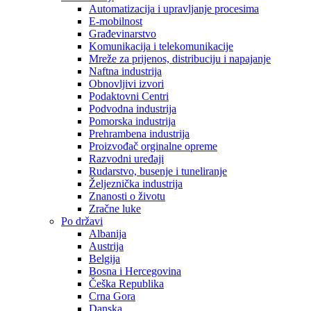
Automatizacija i upravljanje procesima
E-mobilnost
Građevinarstvo
Komunikacija i telekomunikacije
Mreže za prijenos, distribuciju i napajanje
Naftna industrija
Obnovljivi izvori
Podaktovni Centri
Podvodna industrija
Pomorska industrija
Prehrambena industrija
Proizvođač orginalne opreme
Razvodni uređaji
Rudarstvo, busenje i tuneliranje
Željeznička industrija
Znanosti o životu
Zračne luke
Po državi
Albanija
Austrija
Belgija
Bosna i Hercegovina
Češka Republika
Crna Gora
Danska