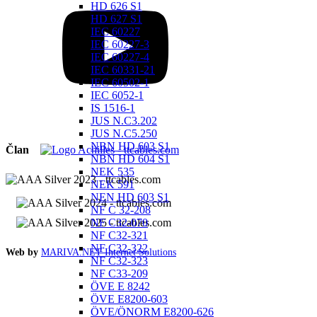
HD 626 S1
HD 627 S1
IEC 60227
IEC 60227-3
IEC 60227-4
IEC 60331-21
IEC 60502-1
IEC 6052-1
IS 1516-1
JUS N.C3.202
JUS N.C5.250
NBN HD 603 S1
Član
NBN HD 604 S1
NEK 535
NEK 591
NEN HD 603 S1
NF C 32-208
NF C32-070
NF C32-321
NF C32-322
Web by
MARIVA.NET Internet Solutions
NF C32-323
NF C33-209
ÖVE E 8242
ÖVE E8200-603
ÖVE/ÖNORM E8200-626