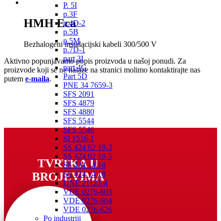
P. 5I
p.3F
HMH Eca
p.4D-2
p.5B
p.5M
Bezhalogeni instalacijski kabeli 300/500 V
p.7D-1
part 3I
Aktivno popunjavamo popis proizvoda u našoj ponudi. Za
part 4G
proizvode koji se ne nalaze na stranici molimo kontaktirajte nas
Part 5D
putem
e-maila
.
PNE 34 7659-3
SFS 2091
SFS 4879
SFS 4880
SFS 5544
SFS 5546
SI 1516-1
SS 424 02 19-3
SS 424 02 19-5
TVRTKA U
SS 424 14 18
SS 424 14 18
BROJEVIMA
UNE 21123-4
VDE 0276-603
VDE 0276-604
VDE 0276-626
.
Po industriji