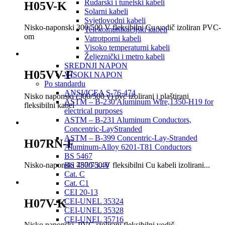
Rudarski i tunelski kabeli
H05V-K
Solarni kabeli
Svjetlovodni kabeli
Nisko-naponski 300/500 V fleksibilni Cu vodič izoliran PVC-
Telekomunikacijski kabeli
om
Vatrotporni kabeli
Visoko temperaturni kabeli
Željeznički i metro kabeli
SREDNJI NAPON
H05VV-F
VISOKI NAPON
Po standardu
ANSI/ICEA S-76-474
Nisko naponski (300/500 v) pvc izolirani i plaštirani
ASTM – B-230 Aluminum Wire,1350-H19 for
fleksibilni kabel
electrical purposes
ASTM – B-231 Aluminum Conductors,
Concentric-LayStranded
ASTM – B-399 Concentric-Lay-Stranded
H07RN-F
Aluminum-Alloy 6201-T81 Conductors
BS 5467
Nisko-naponski 450/750 V fleksibilni Cu kabeli izolirani...
BS 7870-3.40
Cat. C
Cat. C1
CEI 20-13
H07V-K
CEI-UNEL 35324
CEI-UNEL 35328
CEI-UNEL 35716
Nisko naponski PVC izolirani fleksibilni vodič