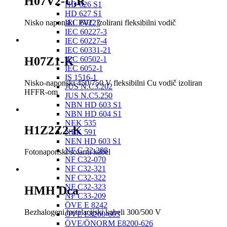
H07V2-U,R
HD 626 S1
HD 627 S1
Nisko naponski PVC izolirani fleksibilni vodič
IEC 60227
IEC 60227-3
IEC 60227-4
IEC 60331-21
H07Z1-K
IEC 60502-1
IEC 6052-1
IS 1516-1
Nisko-naponski 450/750 V fleksibilni Cu vodič izoliran
JUS N.C3.202
HFFR-om
JUS N.C5.250
NBN HD 603 S1
NBN HD 604 S1
NEK 535
H1Z2Z2-K
NEK 591
NEN HD 603 S1
NF C 32-208
Fotonaponski solarni kabel
NF C32-070
NF C32-321
NF C32-322
NF C32-323
HMH Dca
NF C33-209
ÖVE E 8242
Bezhalogeni instalacijski kabeli 300/500 V
ÖVE E8200-603
ÖVE/ÖNORM E8200-626