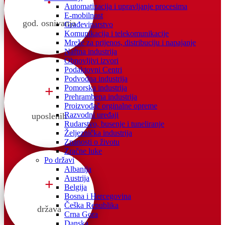
Automatizacija i upravljanje procesima
E-mobilnost
god. osnivanja
Građevinarstvo
Komunikacija i telekomunikacije
Mreže za prijenos, distribuciju i napajanje
Naftna industrija
Obnovljivi izvori
Podaktovni Centri
Podvodna industrija
+
Pomorska industrija
Prehrambena industrija
Proizvođač orginalne opreme
Razvodni uređaji
uposlenih
Rudarstvo, busenje i tuneliranje
Željeznička industrija
Znanosti o životu
Zračne luke
Po državi
Albanija
Austrija
+
Belgija
Bosna i Hercegovina
Češka Republika
država
Crna Gora
Danska