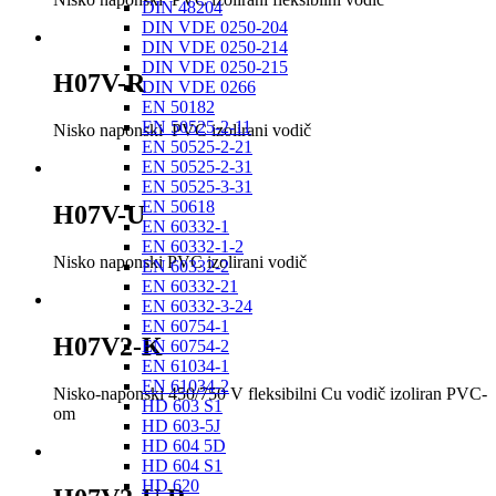
DIN 48204
DIN VDE 0250-204
DIN VDE 0250-214
DIN VDE 0250-215
H07V-R
DIN VDE 0266
EN 50182
EN 50525-2-11
Nisko naponski PVC izolirani vodič
EN 50525-2-21
EN 50525-2-31
EN 50525-3-31
EN 50618
H07V-U
EN 60332-1
EN 60332-1-2
Nisko naponski PVC izolirani vodič
EN 60332-2
EN 60332-21
EN 60332-3-24
EN 60754-1
H07V2-K
EN 60754-2
EN 61034-1
EN 61034-2
Nisko-naponski 450/750 V fleksibilni Cu vodič izoliran PVC-
HD 603 S1
om
HD 603-5J
HD 604 5D
HD 604 S1
HD 620