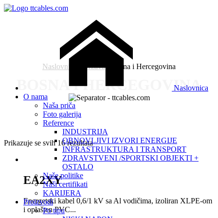
Naslovnica
/
Država
/ Bosna i Hercegovina
BOSNA I HERCEGOVINA
Naslovnica
O nama
Naša priča
Foto galerija
Reference
INDUSTRIJA
OBNOVLJIVI IZVORI ENERGIJE
Prikazuje se svih 16 rezultata
INFRASTRUKTURA I TRANSPORT
ZDRAVSTVENI /SPORTSKI OBJEKTI +
OSTALO
Naše politike
EA2XY
Naši certifikati
KARIJERA
Energetski kabel 0,6/1 kV sa Al vodičima, izoliran XLPE-om
Proizvodi
i oplašten PVC...
Po tipu