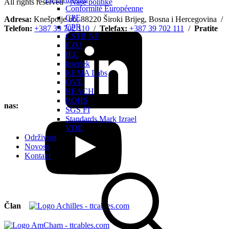
All rights reserved -
Naše politike
Conformité Européenne
CPE
Adresa:
Knešpolje bb, 88220 Široki Brijeg, Bosna i Hercegovina /
CPR
Telefon:
+387 39 702 110
/
Telefax:
+387 39 702 111
/
Pratite
CSTB NF
EZU
IEC
Intertek
KEMA Labs
ÖVE
REACH
ROHS
nas:
SGS FI
Standards Mark Izrael
VDE
Održivost
Novosti
Kontakt
Član