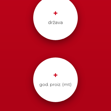
+
država
+
god. proiz. (mt)