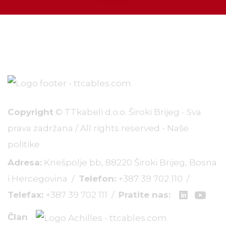
Copyright
© TTkabeli d.o.o. Široki Brijeg - Sva
prava zadržana / All rights reserved -
Naše
politike
Adresa:
Knešpolje bb, 88220 Široki Brijeg, Bosna
i Hercegovina /
Telefon:
+387 39 702 110
/
Telefax:
+387 39 702 111
/
Pratite nas:
Član