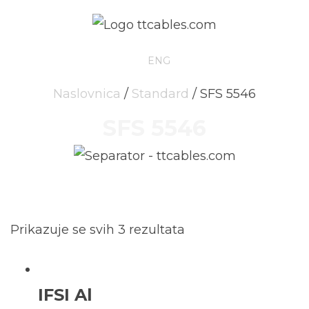
HRV
ENG
Naslovnica
/
Standard
/ SFS 5546
SFS 5546
Prikazuje se svih 3 rezultata
IFSI Al