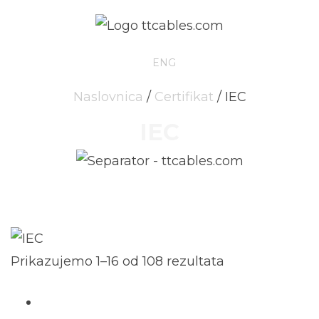
HRV
ENG
Naslovnica
/
Certifikat
/ IEC
IEC
Prikazujemo 1–16 od 108 rezultata