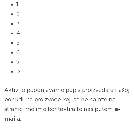
1
2
3
4
5
6
7
Aktivno popunjavamo popis proizvoda u našoj
ponudi. Za proizvode koji se ne nalaze na
stranici molimo kontaktirajte nas putem
e-
maila
.