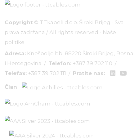
Copyright
© TTkabeli d.o.o. Široki Brijeg - Sva
prava zadržana / All rights reserved -
Naše
politike
Adresa:
Knešpolje bb, 88220 Široki Brijeg, Bosna
i Hercegovina /
Telefon:
+387 39 702 110
/
Telefax:
+387 39 702 111
/
Pratite nas:
Član