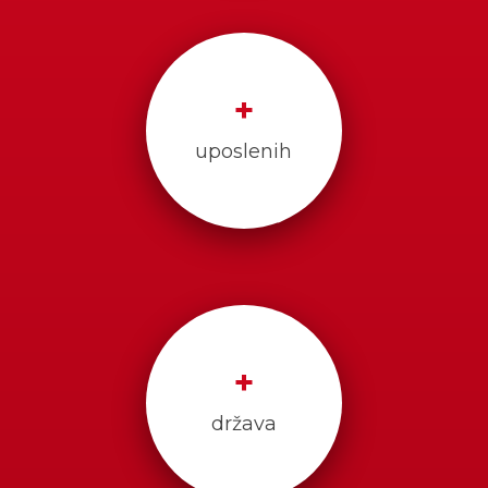
+
uposlenih
+
država