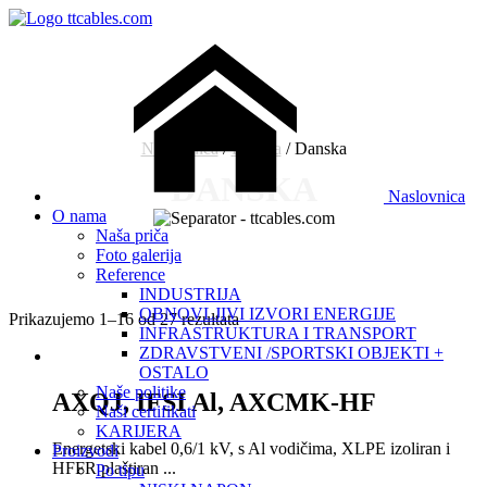
Naslovnica
/
Država
/ Danska
DANSKA
Naslovnica
O nama
Naša priča
Foto galerija
Reference
INDUSTRIJA
OBNOVLJIVI IZVORI ENERGIJE
Prikazujemo 1–16 od 27 rezultata
INFRASTRUKTURA I TRANSPORT
ZDRAVSTVENI /SPORTSKI OBJEKTI +
OSTALO
Naše politike
AXQJ, IFSI Al, AXCMK-HF
Naši certifikati
KARIJERA
Energetski kabel 0,6/1 kV, s Al vodičima, XLPE izoliran i
Proizvodi
HFFR plaštiran ...
Po tipu