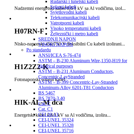
Rudarski i tunelski kabeli
Solarni kabeli
Nadzemni energetski kabel 0,6/1 kV sa Al vodičima, izol...
Svjetlovodni kabeli
Telekomunikacijski kabeli
Vatrotporni kabeli
Visoko temperaturni kabeli
H07RN-F
Željeznički i metro kabeli
SREDNJI NAPON
Nisko-naponski 450/750 V fleksibilni Cu kabeli izolirani...
VISOKI NAPON
Po standardu
ANSI/ICEA S-76-474
ASTM – B-230 Aluminum Wire,1350-H19 for
H1Z2Z2-K
electrical purposes
ASTM – B-231 Aluminum Conductors,
Concentric-LayStranded
Fotonaponski solarni kabel
ASTM – B-399 Concentric-Lay-Stranded
Aluminum-Alloy 6201-T81 Conductors
BS 5467
BS 7870-3.40
HIK-AL-M dca
Cat. C
Cat. C1
CEI 20-13
Energetski kabel 0,6/1 kV sa Al vodičima, izolira...
CEI-UNEL 35324
CEI-UNEL 35328
CEI-UNEL 35716