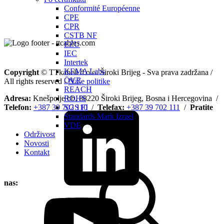
Conformité Européenne
CPE
CPR
CSTB NF
EZU
IEC
Intertek
KEMA Labs
Copyright
© TTkabeli d.o.o. Široki Brijeg - Sva prava zadržana /
ÖVE
All rights reserved -
Naše politike
REACH
Adresa:
Knešpolje bb, 88220 Široki Brijeg, Bosna i Hercegovina /
ROHS
Telefon:
+387 39 702 110
SGS FI
/
Telefax:
+387 39 702 111
/
Pratite
Standards Mark Izrael
VDE
Održivost
Novosti
Kontakt
nas: