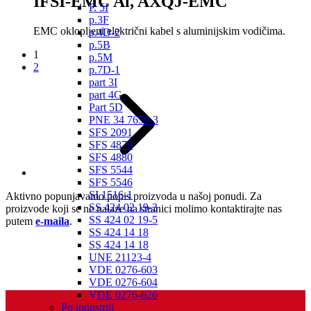
IFSI-EMC Al, AXQJ-EMC
P. 5I
p.3F
EMC oklopljeni električni kabel s aluminijskim vodičima.
p.4D-2
p.5B
1
p.5M
2
p.7D-1
part 3I
part 4G
Part 5D
PNE 34 7659-3
SFS 2091
SFS 4879
SFS 4880
SFS 5544
SFS 5546
SI 1516-1
Aktivno popunjavamo popis proizvoda u našoj ponudi. Za
SS 424 02 19-3
proizvode koji se ne nalaze na stranici molimo kontaktirajte nas
SS 424 02 19-5
putem
e-maila
.
SS 424 14 18
SS 424 14 18
UNE 21123-4
VDE 0276-603
VDE 0276-604
VDE 0276-626
Po industriji