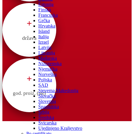
Estonija
Finska
Francuska
+
Grčka
Hrvatska
Island
Italija
država
Izrael
Latvija
Litvanija
Mađarska
Nizozemska
Njemačka
Norveška
+
Poljska
SAD
Sjeverna Makedonija
god. proiz. (mt)
Slovačka
Slovenija
Španjolska
Srbija
Švedska
Švicarska
Ujedinjeno Kraljevstvo
Po certifikatu