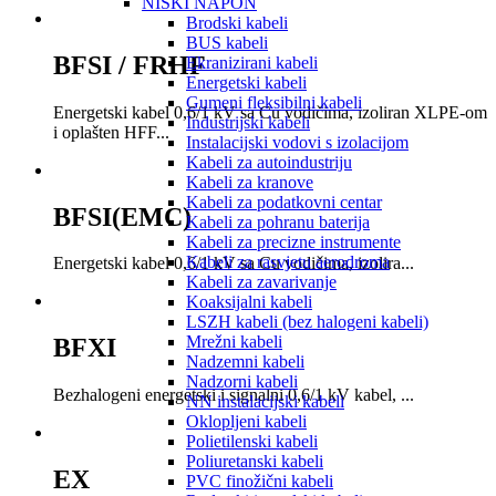
NISKI NAPON
Brodski kabeli
BUS kabeli
BFSI / FRHF
Ekranizirani kabeli
Energetski kabeli
Gumeni fleksibilni kabeli
Energetski kabel 0,6/1 kV sa Cu vodičima, izoliran XLPE-om
Industrijski kabeli
i oplašten HFF...
Instalacijski vodovi s izolacijom
Kabeli za autoindustriju
Kabeli za kranove
Kabeli za podatkovni centar
BFSI(EMC)
Kabeli za pohranu baterija
Kabeli za precizne instrumente
Kabeli za rasvjetu aerodroma
Energetski kabel 0,6/1 kV sa Cu vodičima, izolira...
Kabeli za zavarivanje
Koaksijalni kabeli
LSZH kabeli (bez halogeni kabeli)
Mrežni kabeli
BFXI
Nadzemni kabeli
Nadzorni kabeli
B
ezhalogeni energetski i signalni 0,6/1 kV kabel, ...
NN instalacijski kabeli
Oklopljeni kabeli
Polietilenski kabeli
Poliuretanski kabeli
EX
PVC finožični kabeli