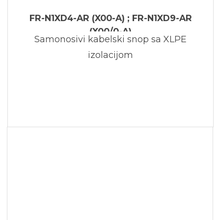
FR-N1XD4-AR (X00-A) ; FR-N1XD9-AR
(X00/0-A)
Samonosivi kabelski snop sa XLPE
izolacijom