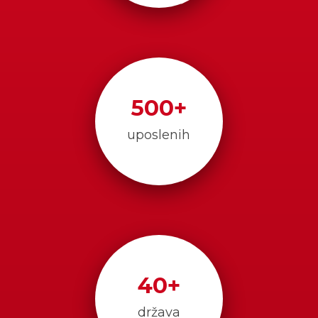
500
+
uposlenih
40
+
država