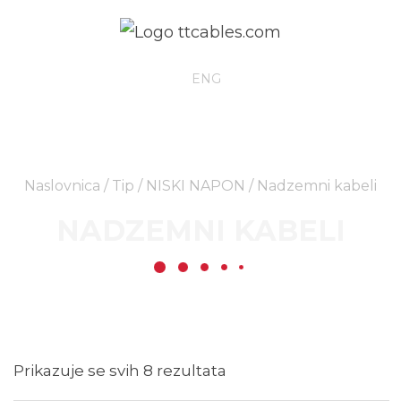
HRV
ENG
Naslovnica
/
Tip
/
NISKI NAPON
/ Nadzemni kabeli
NADZEMNI KABELI
Prikazuje se svih 8 rezultata