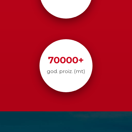
70000
+
god. proiz. (mt)