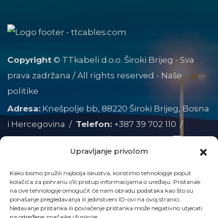
Copyright
© TTkabeli d.o.o. Široki Brijeg - Sva
prava zadržana / All rights reserved -
Naše
politike
Adresa:
Knešpolje bb, 88220 Široki Brijeg, Bosna
i Hercegovina /
Telefon:
+387 39 702 110
/
Telefax:
+387 39 702 111
/
Pratite nas:
Upravljanje privolom
Član
Kako bismo pružili najbolja iskustva, koristimo tehnologije poput
kolačića za pohranu i/ili pristup informacijama o uređaju. Pristanak
na ove tehnologije omogućit će nam obradu podataka kao što su
ponašanje pregledavanja ili jedinstveni ID-ovi na ovoj stranici.
Nedavanje pristanka ili povlačenje pristanka može negativno utjecati
na određene značajke i funkcije.